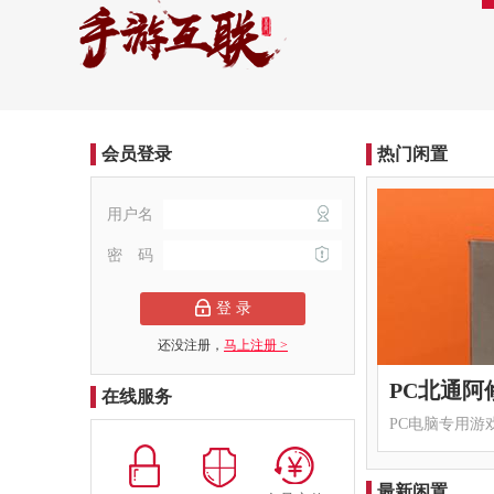
会员登录
热门闲置
用户名
密 码
登 录
还没注册，
马上注册 >
在线服务
PC电脑专用游
最新闲置