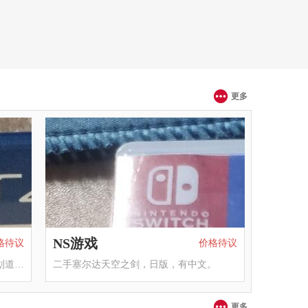
更多
NS游戏
格待议
价格待议
PS4版本，可升级5，光碟盘面无痕无划道，盘盒无污无损。
二手塞尔达天空之剑，日版，有中文。
更多