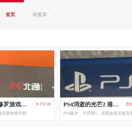
首页
闲置库
PC北通阿修罗游戏无线手柄
PS4消逝的光芒2 港版中文
￥250.00
价
戏无线有线手柄。